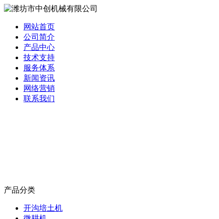
网站首页
公司简介
产品中心
技术支持
服务体系
新闻资讯
网络营销
联系我们
产品分类
开沟培土机
微耕机