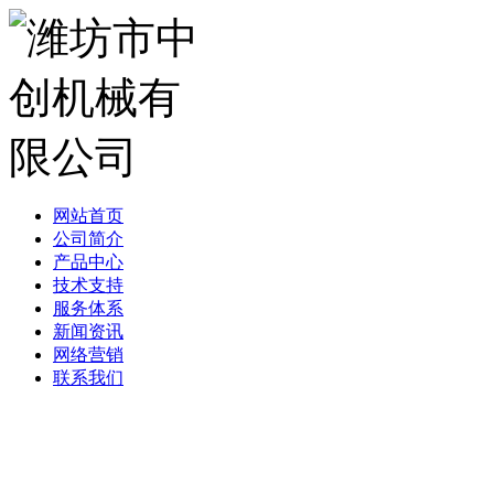
网站首页
公司简介
产品中心
技术支持
服务体系
新闻资讯
网络营销
联系我们