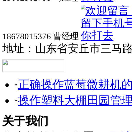
18678015376 曹经理
地址：山东省安丘市三马
·
正确操作蓝莓微耕机
·
操作塑料大棚田园管
关于我们