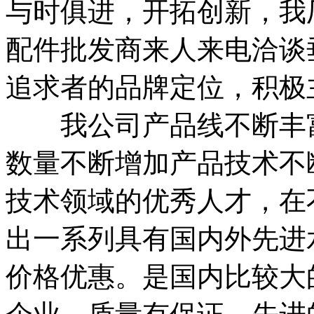
与时俱进，开拓创新，我
配件批发商来人来电洽谈
追求者的品牌定位，积极
我公司产品线不断丰富弥
数量不断增加产品技术不
技术领域的优秀人才，在
出一系列具有国内外先进
价格优惠。是国内比较大