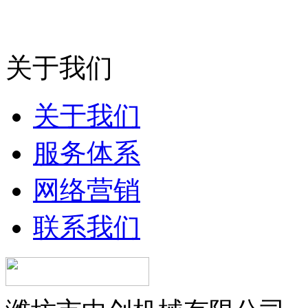
关于我们
关于我们
服务体系
网络营销
联系我们