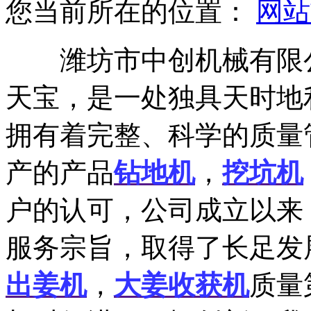
您当前所在的位置：
网站
潍坊市中创机械有限公
天宝，是一处独具天时地
拥有着完整、科学的质量
产的产品
钻地机
，
挖坑机
户的认可，公司成立以来
服务宗旨，取得了长足发
出姜机
，
大姜收获机
质量