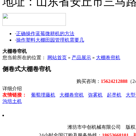
地址：山东省安丘市三马
·
正确操作蓝莓微耕机的方法
·
操作塑料大棚田园管理机需要几
大棚卷帘机
您当前所在的位置：
网站首页
»
产品展示
»
大棚卷帘机
侧卷式大棚卷帘机
购买咨询：
15624212888
（
详细介绍
友情链接：
葡萄埋藤机
大棚卷帘机
弥雾机
起垄机
大型
沟培土机
潍坊市中创机械有限公司 版权
24小时全国订购及服务热线：
1865366810