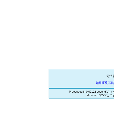
无法
如果系统不
Processed in 0.02172 second(s), my
Version:3.3[2250], Co